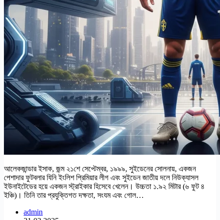
আলেকজান্ডার ইসাক, জন্ম ২১শে সেপ্টেম্বর, ১৯৯৯, সুইডেনের সোলনায়, একজন
পেশাদার ফুটবলার যিনি ইংলিশ প্রিমিয়ার লীগ এবং সুইডেন জাতীয় দলে নিউক্যাসল
ইউনাইটেডের হয়ে একজন স্ট্রাইকার হিসেবে খেলেন। উচ্চতা ১.৯২ মিটার (৬ ফুট ৪
ইঞ্চি)। তিনি তার প্রযুক্তিগত দক্ষতা, সংযম এবং গোল…
admin