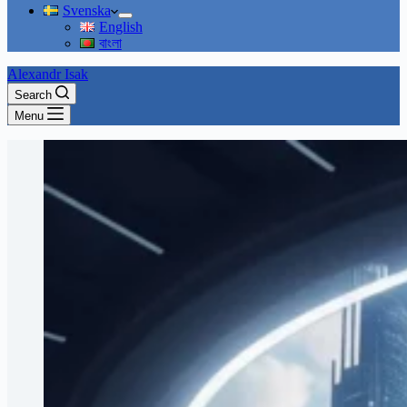
Svenska
English
বাংলা
Alexandr Isak
Search
Menu