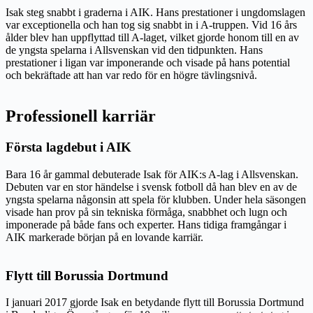
Isak steg snabbt i graderna i AIK. Hans prestationer i ungdomslagen
var exceptionella och han tog sig snabbt in i A-truppen. Vid 16 års
ålder blev han uppflyttad till A-laget, vilket gjorde honom till en av
de yngsta spelarna i Allsvenskan vid den tidpunkten. Hans
prestationer i ligan var imponerande och visade på hans potential
och bekräftade att han var redo för en högre tävlingsnivå.
Professionell karriär
Första lagdebut i AIK
Bara 16 år gammal debuterade Isak för AIK:s A-lag i Allsvenskan.
Debuten var en stor händelse i svensk fotboll då han blev en av de
yngsta spelarna någonsin att spela för klubben. Under hela säsongen
visade han prov på sin tekniska förmåga, snabbhet och lugn och
imponerade på både fans och experter. Hans tidiga framgångar i
AIK markerade början på en lovande karriär.
Flytt till Borussia Dortmund
I januari 2017 gjorde Isak en betydande flytt till Borussia Dortmund