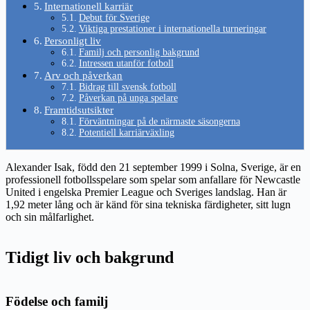
Internationell karriär
Debut för Sverige
Viktiga prestationer i internationella turneringar
Personligt liv
Familj och personlig bakgrund
Intressen utanför fotboll
Arv och påverkan
Bidrag till svensk fotboll
Påverkan på unga spelare
Framtidsutsikter
Förväntningar på de närmaste säsongerna
Potentiell karriärväxling
Alexander Isak, född den 21 september 1999 i Solna, Sverige, är en
professionell fotbollsspelare som spelar som anfallare för Newcastle
United i engelska Premier League och Sveriges landslag. Han är
1,92 meter lång och är känd för sina tekniska färdigheter, sitt lugn
och sin målfarlighet.
Tidigt liv och bakgrund
Födelse och familj