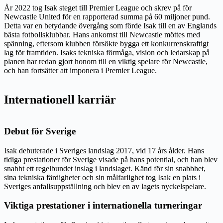
År 2022 tog Isak steget till Premier League och skrev på för
Newcastle United för en rapporterad summa på 60 miljoner pund.
Detta var en betydande övergång som förde Isak till en av Englands
bästa fotbollsklubbar. Hans ankomst till Newcastle möttes med
spänning, eftersom klubben försökte bygga ett konkurrenskraftigt
lag för framtiden. Isaks tekniska förmåga, vision och ledarskap på
planen har redan gjort honom till en viktig spelare för Newcastle,
och han fortsätter att imponera i Premier League.
Internationell karriär
Debut för Sverige
Isak debuterade i Sveriges landslag 2017, vid 17 års ålder. Hans
tidiga prestationer för Sverige visade på hans potential, och han blev
snabbt ett regelbundet inslag i landslaget. Känd för sin snabbhet,
sina tekniska färdigheter och sin målfarlighet tog Isak en plats i
Sveriges anfallsuppställning och blev en av lagets nyckelspelare.
Viktiga prestationer i internationella turneringar