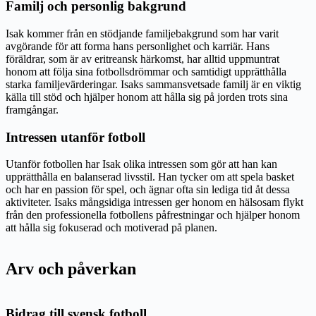
Familj och personlig bakgrund
Isak kommer från en stödjande familjebakgrund som har varit
avgörande för att forma hans personlighet och karriär. Hans
föräldrar, som är av eritreansk härkomst, har alltid uppmuntrat
honom att följa sina fotbollsdrömmar och samtidigt upprätthålla
starka familjevärderingar. Isaks sammansvetsade familj är en viktig
källa till stöd och hjälper honom att hålla sig på jorden trots sina
framgångar.
Intressen utanför fotboll
Utanför fotbollen har Isak olika intressen som gör att han kan
upprätthålla en balanserad livsstil. Han tycker om att spela basket
och har en passion för spel, och ägnar ofta sin lediga tid åt dessa
aktiviteter. Isaks mångsidiga intressen ger honom en hälsosam flykt
från den professionella fotbollens påfrestningar och hjälper honom
att hålla sig fokuserad och motiverad på planen.
Arv och påverkan
Bidrag till svensk fotboll