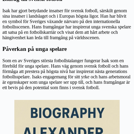
Isak har gjort betydande insatser för svensk fotboll, särskilt genom
sina insatser i landslaget och i Europas högsta ligor. Han har blivit
en symbol för Sveriges växande närvaro på den internationella
fotbollsscenen. Hans framgångar har inspirerat unga svenska spelare
att satsa på en fotbollskarriär och visat dem att hårt arbete och
hängivenhet kan leda till framgång på världsscenen.
Påverkan på unga spelare
Som en av Sveriges största fotbollstalanger fungerar Isak som en
förebild för unga spelare. Hans väg genom svensk fotboll och hans
förmåga att prestera på högsta nivå har inspirerat nästa generations
fotbollsspelare. Isaks engagemang för sitt yrke och hans arbetsmoral
är egenskaper som unga spelare ser upp till, och hans framgångar är
ett bevis på den potential som finns i svensk fotboll.