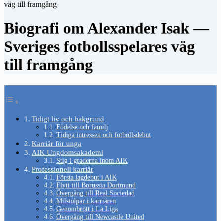
väg till framgång
Biografi om Alexander Isak —
Sveriges fotbollsspelares väg
till framgång
Tidigt liv och bakgrund
Födelse och familj
Tidiga intressen och fotbollsdebut
Karriär för unga
AIK Ungdomsakademi
Stig i graderna inom AIK
Professionell karriär
Första lagdebut i AIK
Flytt till Borussia Dortmund
Övergång till Real Sociedad
Milstolpar i karriären
Genombrott i La Liga
Övergång till Newcastle United