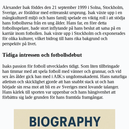
Alexander Isak föddes den 21 september 1999 i Solna, Stockholm,
Sverige, av föräldrar med eritreanskt ursprung. Isak växte upp i en
mångkulturell miljö och hans familj spelade en viktig roll i att stödja
hans fotbollsresa från en ung ålder. Hans far, en före detta
fotbollsspelare, hade stort inflytande på hans beslut att satsa på en
karriär inom fotbollen. Isak växte upp i Stockholm och exponerades
för olika kulturer, vilket bidrog till hans rika bakgrund och
perspektiv på livet.
Tidiga intressen och fotbollsdebut
Isaks passion för fotboll utvecklades tidigt. Som liten tillbringade
han timmar med att spela fotboll med vänner och grannar, och vid
sex års ålder gick han med i AIK:s ungdomsakademi. Hans naturliga
atletism och skicklighet gjorde att han snabbt stack ut och han
började sin resa mot att bli en av Sveriges mest lovande talanger.
Hans kärlek till sporten var uppenbar och hans hängivenhet att
förbättra sig lade grunden för hans framtida framgångar.