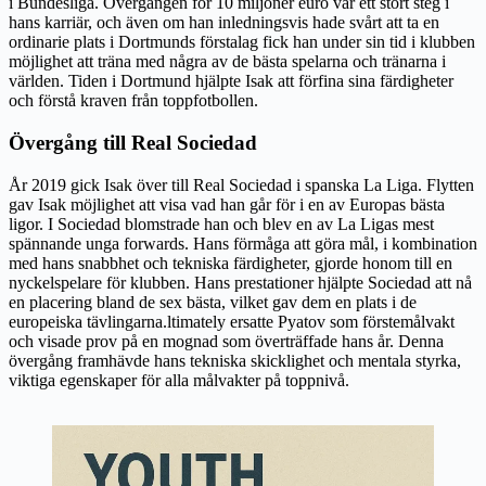
i Bundesliga. Övergången för 10 miljoner euro var ett stort steg i
hans karriär, och även om han inledningsvis hade svårt att ta en
ordinarie plats i Dortmunds förstalag fick han under sin tid i klubben
möjlighet att träna med några av de bästa spelarna och tränarna i
världen. Tiden i Dortmund hjälpte Isak att förfina sina färdigheter
och förstå kraven från toppfotbollen.
Övergång till Real Sociedad
År 2019 gick Isak över till Real Sociedad i spanska La Liga. Flytten
gav Isak möjlighet att visa vad han går för i en av Europas bästa
ligor. I Sociedad blomstrade han och blev en av La Ligas mest
spännande unga forwards. Hans förmåga att göra mål, i kombination
med hans snabbhet och tekniska färdigheter, gjorde honom till en
nyckelspelare för klubben. Hans prestationer hjälpte Sociedad att nå
en placering bland de sex bästa, vilket gav dem en plats i de
europeiska tävlingarna.ltimately ersatte Pyatov som förstemålvakt
och visade prov på en mognad som överträffade hans år. Denna
övergång framhävde hans tekniska skicklighet och mentala styrka,
viktiga egenskaper för alla målvakter på toppnivå.